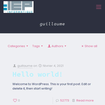
guillaume
Categories
Tags
Authors
Show all
guillaume
on
février 4, 2021
Hello world!
Welcome to WordPress. This is your first post. Edit or
delete it, then start writing!
0
52773
Read more